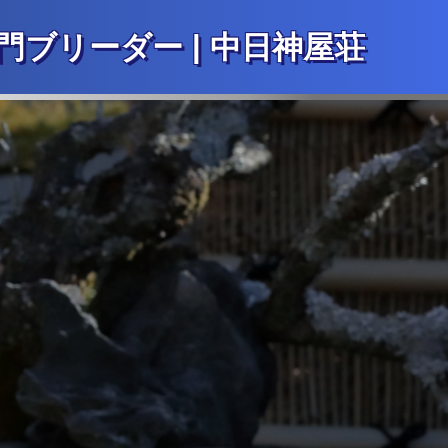
|
専門ブリーダー
中日神屋荘