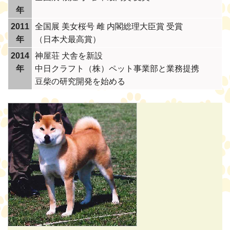
年
2011
全国展 美女桜号 雌 内閣総理大臣賞 受賞
年
（日本犬最高賞）
2014
神屋荘 犬舎を新設
年
中日クラフト（株）ペット事業部と業務提携
豆柴の研究開発を始める