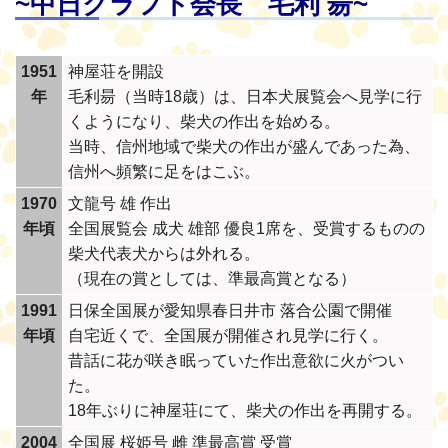
~中日クラフト会長 毛利 昜~
1951
神屋荘を開設
年
毛利昜（当時18歳）は、日本犬展覧会へ見学に行
くようになり、柴犬の作出を始める。
当時、信州地域で柴犬の作出が盛んであった為、
信州へ頻繁に足をはこぶ。
1970
文龍号 雄 作出
年頃
全国展覧会 成犬 雄部 優良1席を、受賞するものの
柴犬代表犬からは外れる。
（現在の賞としては、準最高賞となる）
1991
日保全国展が愛知県春日井市 落合公園で開催
年頃
自宅近くで、全国展が開催され見学に行く。
昔話に花が咲き眠っていた作出意欲に火がつい
た。
18年ぶりに神屋荘にて、柴犬の作出を再開する。
2004
全国展 桜姫号 雌 準最高賞 受賞