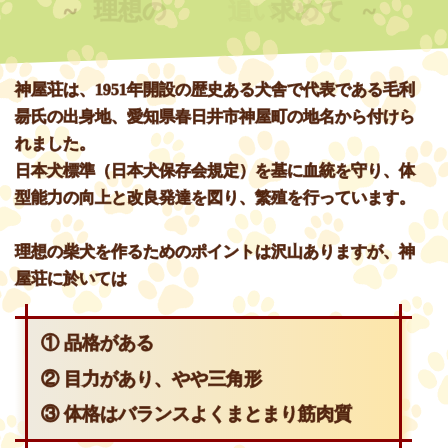
~
理想の
柴犬を
追い
求めて
~
神屋荘は、1951年開設の歴史ある犬舎で代表である毛利
昜氏の出身地、愛知県春日井市神屋町の地名から付けら
れました。
日本犬標準（日本犬保存会規定）を基に血統を守り、体
型能力の向上と改良発達を図り、繁殖を行っています。
理想の柴犬を作るためのポイントは沢山ありますが、神
屋荘に於いては
① 品格がある
② 目力があり、やや三角形
③ 体格はバランスよくまとまり筋肉質