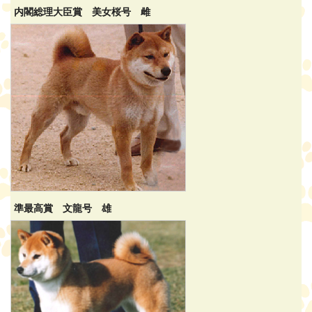
内閣総理大臣賞 美女桜号 雌
準最高賞 文龍号 雄