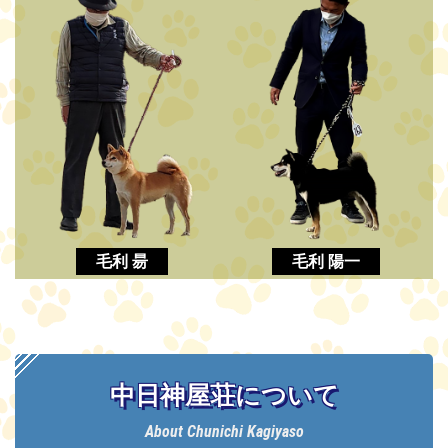
毛利 昜
毛利 陽一
中日神屋荘について
About Chunichi Kagiyaso