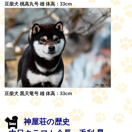
豆柴犬 桃高丸号 雄 体高：33cm
豆柴犬 黒天竜号 雄 体高：33cm
神屋荘の歴史