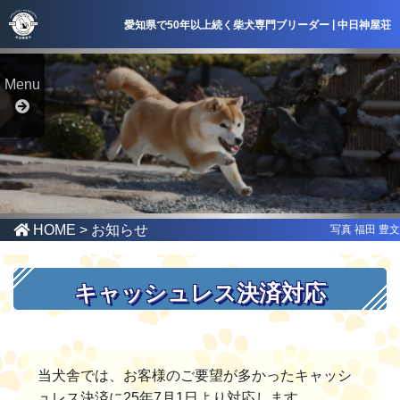
|
愛知県で50年以上続く柴犬専門ブリーダー
中日神屋荘
Menu
HOME
> お知らせ
写真 福田 豊文
キャッシュレス決済対応
当犬舎では、お客様のご要望が多かったキャッシ
ュレス決済に25年7月1日より対応します。